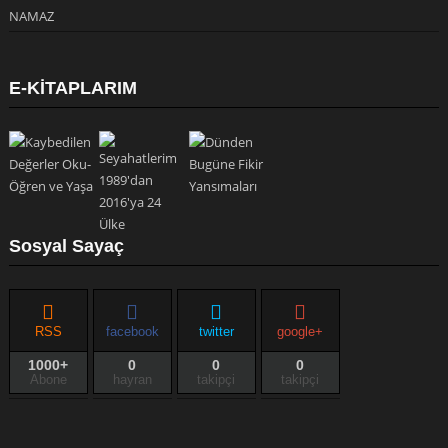
NAMAZ
E-KİTAPLARIM
Sosyal Sayaç
RSS
facebook
twitter
google+
1000+
0
0
0
Abone
hayran
takipçi
takipçi