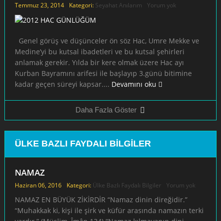
Temmuz 23, 2014
Kategori:
Seyahat Anılarım
Yorum yok
Genel görüş ve düşünceler ön söz Hac, Umre Mekke ve
Medine’yi bu kutsal ibadetleri ve bu kutsal şehirleri
anlamak gerekir. Yılda bir kere olmak üzere Hac ayı
Kurban Bayramını arifesi ile başlayıp 3.günü bitimine
kadar geçen süreyi kapsar....
Devamını oku
Daha Fazla Göster
ÜLKE BAZLI FAYDALI BILGILER
NAMAZ
Haziran 06, 2016
Kategori:
Ülke Bazlı Faydalı Bilgiler
Yorum yok
NAMAZ EN BÜYÜK ZİKİRDİR “Namaz dinin direğidir.”
“Muhakkak ki, kişi ile şirk ve küfür arasında namazın terki