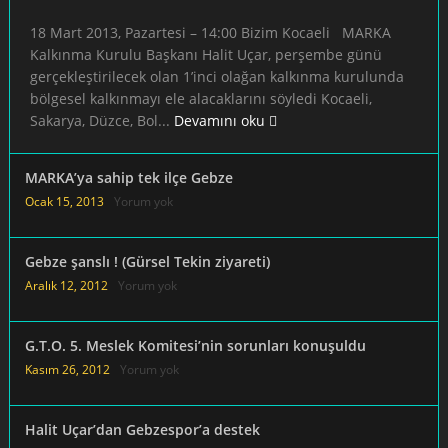
Cari açık ve lojistik
18 Mart 2013, Pazartesi – 14:00 Bizim Kocaeli MARKA
Kalkınma Kurulu Başkanı Halit Uçar, perşembe günü
gerçekleştirilecek olan 1’inci olağan kalkınma kurulunda
bölgesel kalkınmayı ele alacaklarını söyledi Kocaeli,
Sakarya, Düzce, Bol...
Devamını oku
” Yerli otomobil için en uygun üs Doğu Marmara “
MARKA’ya sahip tek ilçe Gebze
Ocak 15, 2013
Yorum yok
Gebze şanslı ! (Gürsel Tekin ziyareti)
Aralık 12, 2012
Yorum yok
Gebze’ye metro yapılarak trafik rahatlatılmalı
G.T.O. 5. Meslek Komitesi’nin sorunları konuşuldu
Kasım 26, 2012
Yorum yok
Halit Uçar’dan Gebzespor’a destek