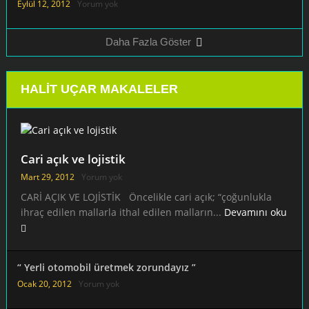
Eylül 12, 2012
Yorum yok
Yerli otomobil yapmak kolay mı ?
Daha Fazla Göster
HALIT UÇAR MAKALELER
Kocaeli Büyükşehir ve Gebze Belediyesi 2009 seçim
önerisi
Cari açık ve lojistik
Mart 29, 2012
Yorum yok
CARİ AÇIK VE LOJİSTİK Öncelikle cari açık; “çoğunlukla
ihraç edilen mallarla ithal edilen malların...
Devamını oku
Sanayi Bakanımı’za “Sanayi Üniversitesi” projesi 
“ Yerli otomobil üretmek zorundayız ”
Ocak 20, 2012
Yorum yok