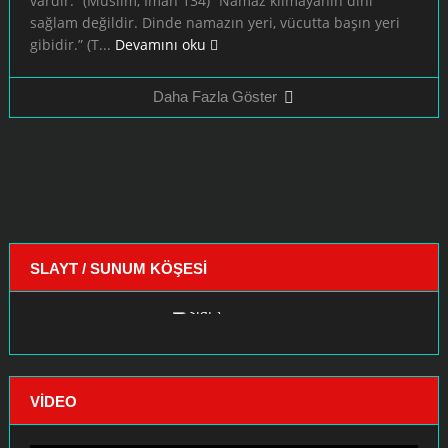
vardır.” (Müslim, Îmân 134) “Namaz kılmayanın dini
sağlam değildir. Dinde namazın yeri, vücutta başın yeri
gibidir.” (T...
Devamını oku
Daha Fazla Göster
SLAYT / SUNUM KÖŞESI
VIDEO