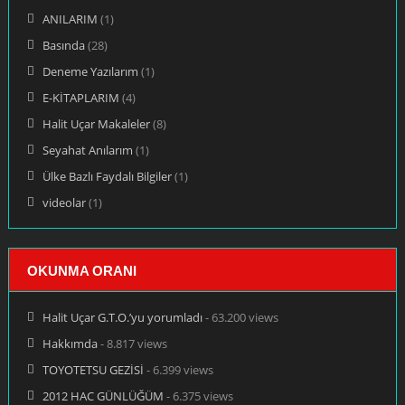
ANILARIM
(1)
Basında
(28)
Deneme Yazılarım
(1)
E-KİTAPLARIM
(4)
Halit Uçar Makaleler
(8)
Seyahat Anılarım
(1)
Ülke Bazlı Faydalı Bilgiler
(1)
videolar
(1)
OKUNMA ORANI
Halit Uçar G.T.O.’yu yorumladı
- 63.200 views
Hakkımda
- 8.817 views
TOYOTETSU GEZİSİ
- 6.399 views
2012 HAC GÜNLÜĞÜM
- 6.375 views