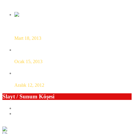
İlgili Yazılar
Marka bölgesel kalkınmayı ele alacak
Mart 18, 2013
MARKA’ya sahip tek ilçe Gebze
Ocak 15, 2013
Gebze şanslı ! (Gürsel Tekin ziyareti)
Aralık 12, 2012
Slayt / Sunum Köşesi
Previous
Next