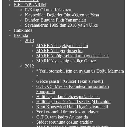
E-KİTAPLARIM
E-Kitap Okuma Kılavuzu
Kaybedilen Değerler Oku-Öğren ve Yaşa
Dünden Bugüne Fikir Yansımaları
Seyahatlerim 1989’dan 2016’ya 24 Ülke
Hakkımda
Basında
2013
MARKA’da çekişmeli seçim
MARKA’da gergin seçim
MARKA bölgesel kalkınmayı ele alacak
MARKA’ya sahip tek ilçe Gebze
2012
” Yerli otomobil için en uygun üs Doğu Marmara
“
Gebze şanslı ! (Gürsel Tekin ziyareti)
G.T.O. 5. Meslek Komitesi’nin sorunları
konuşuldu
Halit Uçar’dan Gebzespor’a destek
Halit Uçar G.T.O.’daki sessizliği bozuldu
Kent Konseyleri Halit Uçar’ı ziyaret etti
Yerli otomobil üretmek zorundayız
G.T.O. tam kadro Ankara’da
Şiddet sorununa çözüm aradılar