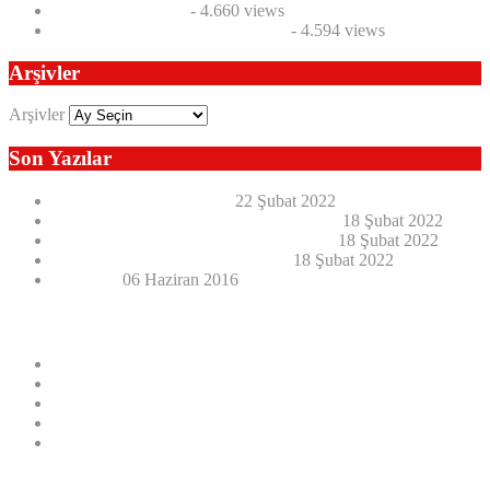
Cari açık ve lojistik
- 4.660 views
Yerli otomobil yapmak kolay mı ?
- 4.594 views
Arşivler
Arşivler
Son Yazılar
E-Kitap Okuma Kılavuzu
22 Şubat 2022
Kaybedilen Değerler Oku-Öğren ve Yaşa
18 Şubat 2022
Seyahatlerim 1989’dan 2016’ya 24 Ülke
18 Şubat 2022
Dünden Bugüne Fikir Yansımaları
18 Şubat 2022
NAMAZ
06 Haziran 2016
Son Yazılar
E-Kitap Okuma Kılavuzu
Kaybedilen Değerler Oku-Öğren ve Yaşa
Seyahatlerim 1989’dan 2016’ya 24 Ülke
Dünden Bugüne Fikir Yansımaları
NAMAZ
E-KİTAPLARIM