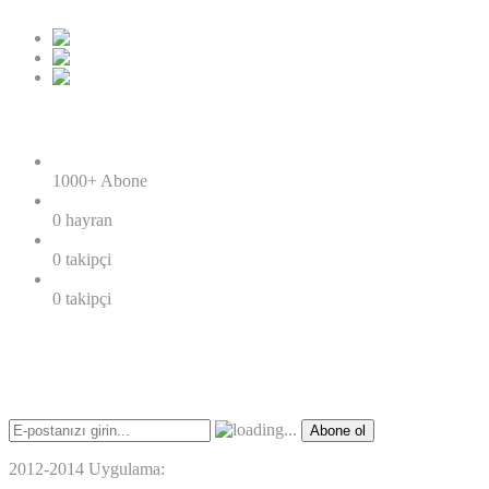
Sosyal Sayaç
RSS
1000+
Abone
facebook
0
hayran
twitter
0
takipçi
google+
0
takipçi
Haber Bülteni
E-posta bültenimize abone olun.
Abone ol
2012-2014 Uygulama:
WEBNET