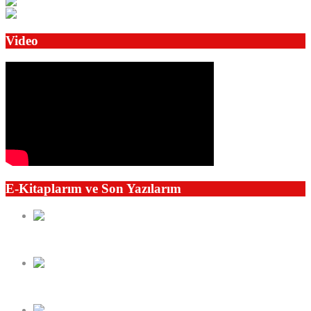
Video
E-Kitaplarım ve Son Yazılarım
Kaybedilen Değerler Oku-Öğren ve Yaşa
Seyahatlerim 1989’dan 2016’ya 24 Ülke