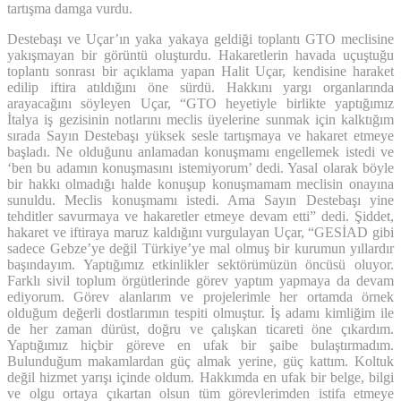
tartışma damga vurdu.
Destebaşı ve Uçar’ın yaka yakaya geldiği toplantı GTO meclisine
yakışmayan bir görüntü oluşturdu. Hakaretlerin havada uçuştuğu
toplantı sonrası bir açıklama yapan Halit Uçar, kendisine haraket
edilip iftira atıldığını öne sürdü. Hakkını yargı organlarında
arayacağını söyleyen Uçar, “GTO heyetiyle birlikte yaptığımız
İtalya iş gezisinin notlarını meclis üyelerine sunmak için kalktığım
sırada Sayın Destebaşı yüksek sesle tartışmaya ve hakaret etmeye
başladı. Ne olduğunu anlamadan konuşmamı engellemek istedi ve
‘ben bu adamın konuşmasını istemiyorum’ dedi. Yasal olarak böyle
bir hakkı olmadığı halde konuşup konuşmamam meclisin onayına
sunuldu. Meclis konuşmamı istedi. Ama Sayın Destebaşı yine
tehditler savurmaya ve hakaretler etmeye devam etti” dedi. Şiddet,
hakaret ve iftiraya maruz kaldığını vurgulayan Uçar, “GESİAD gibi
sadece Gebze’ye değil Türkiye’ye mal olmuş bir kurumun yıllardır
başındayım. Yaptığımız etkinlikler sektörümüzün öncüsü oluyor.
Farklı sivil toplum örgütlerinde görev yaptım yapmaya da devam
ediyorum. Görev alanlarım ve projelerimle her ortamda örnek
olduğum değerli dostlarımın tespiti olmuştur. İş adamı kimliğim ile
de her zaman dürüst, doğru ve çalışkan ticareti öne çıkardım.
Yaptığımız hiçbir göreve en ufak bir şaibe bulaştırmadım.
Bulunduğum makamlardan güç almak yerine, güç kattım. Koltuk
değil hizmet yarışı içinde oldum. Hakkımda en ufak bir belge, bilgi
ve olgu ortaya çıkartan olsun tüm görevlerimden istifa etmeye