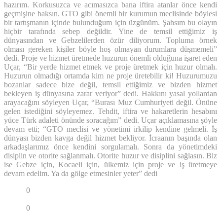
hazırım. Korkusuzca ve acımasızca bana iftira atanlar önce kendi
geçmişine baksın. GTO gibi önemli bir kurumun meclisinde böylesi
bir tartışmanın içinde bulunduğum için üzgünüm. Şahsım bu olayın
hiçbir tarafında sebep değildir. Yine de temsil ettiğimiz iş
dünyasından ve Gebzelilerden özür diliyorum. Topluma örnek
olması gereken kişiler böyle hoş olmayan durumlara düşmemeli”
dedi. Proje ve hizmet üretmede huzurun önemli olduğuna işaret eden
Uçar, “Bir yerde hizmet etmek ve proje üretmek için huzur olmalı.
Huzurun olmadığı ortamda kim ne proje üretebilir ki! Huzurumuzu
bozanlar sadece bize değil, temsil ettiğimiz ve bizden hizmet
bekleyen iş dünyasına zarar veriyor” dedi. Hakkını yasal yollardan
arayacağını söyleyen Uçar, “Burası Muz Cumhuriyeti değil. Önüne
gelen istediğini söyleyemez. Tehdit, iftira ve hakaretlerin hesabını
yüce Türk adaleti önünde soracağım” dedi. Uçar açıklamasına şöyle
devam etti; “GTO meclisi ve yönetimi irkilip kendine gelmeli. İş
dünyası bizden kavga değil hizmet bekliyor. İcraanın başında olan
arkadaşlarımız önce kendini sorgulamalı. Sonra da yönetimdeki
disiplin ve otorite sağlanmalı. Otorite huzur ve disiplini sağlasın. Biz
ise Gebze için, Kocaeli için, ülkemiz için proje ve iş üretmeye
devam edelim. Ya da gölge etmesinler yeter” dedi
Paylaş
0
Tweetle
Paylaş
0
Paylaş