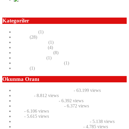
Dünden Bugüne Fikir Yansımaları
Kategoriler
ANILARIM
(1)
Basında
(28)
Deneme Yazılarım
(1)
E-KİTAPLARIM
(4)
Halit Uçar Makaleler
(8)
Seyahat Anılarım
(1)
Ülke Bazlı Faydalı Bilgiler
(1)
videolar
(1)
Okunma Oranı
Halit Uçar G.T.O.’yu yorumladı
- 63.199 views
Hakkımda
- 8.812 views
TOYOTETSU GEZİSİ
- 6.392 views
2012 HAC GÜNLÜĞÜM
- 6.372 views
2012
- 6.106 views
2013
- 5.615 views
14 Ekim Cumartesi Süleyman’ı kaybettik
- 5.138 views
Marka bölgesel kalkınmayı ele alacak
- 4.785 views