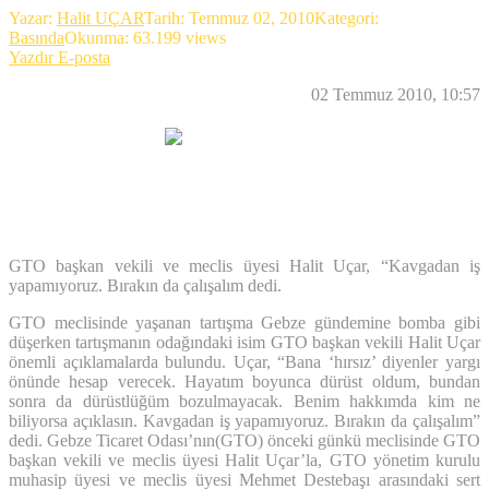
Yazar:
Halit UÇAR
Tarih:
Temmuz 02, 2010
Kategori:
Basında
Okunma: 63.199 views
Yazdır
E-posta
02 Temmuz 2010, 10:57
Halit Uçar GTO’yu Yorumladı
GTO başkan vekili ve meclis üyesi Halit Uçar, “Kavgadan iş
yapamıyoruz. Bırakın da çalışalım dedi.
GTO meclisinde yaşanan tartışma Gebze gündemine bomba gibi
düşerken tartışmanın odağındaki isim GTO başkan vekili Halit Uçar
önemli açıklamalarda bulundu. Uçar, “Bana ‘hırsız’ diyenler yargı
önünde hesap verecek. Hayatım boyunca dürüst oldum, bundan
sonra da dürüstlüğüm bozulmayacak. Benim hakkımda kim ne
biliyorsa açıklasın. Kavgadan iş yapamıyoruz. Bırakın da çalışalım”
dedi. Gebze Ticaret Odası’nın(GTO) önceki günkü meclisinde GTO
başkan vekili ve meclis üyesi Halit Uçar’la, GTO yönetim kurulu
muhasip üyesi ve meclis üyesi Mehmet Destebaşı arasındaki sert