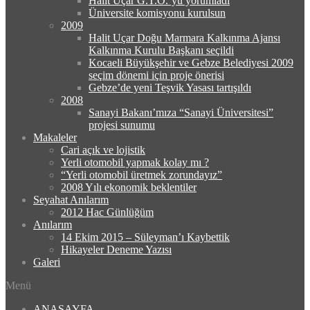
Halit Uçar G.T.O.’yu yorumladı
Üniversite komisyonu kurulsun
2009
Halit Uçar Doğu Marmara Kalkınma Ajansı
Kalkınma Kurulu Başkanı seçildi
Kocaeli Büyükşehir ve Gebze Belediyesi 2009
seçim dönemi için proje önerisi
Gebze’de yeni Teşvik Yasası tartışıldı
2008
Sanayi Bakanı’mıza “Sanayi Üniversitesi”
projesi sunumu
Makaleler
Cari açık ve lojistik
Yerli otomobil yapmak kolay mı ?
“Yerli otomobil üretmek zorundayız”
2008 Yılı ekonomik beklentiler
Seyahat Anılarım
2012 Hac Günlüğüm
Anılarım
14 Ekim 2015 – Süleyman’ı Kaybettik
Hikayeler Deneme Yazısı
Galeri
Menü
ANASAYFA