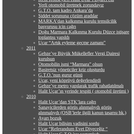
Yerli otomobil üretmek zorundayız
G.T.O. tam kadro Ankara’da
Şiddet sorununa çözüm aradılar
MARKA’dan kalkınma kurulu temsilcilik
başvurusu için çağrı
Doğu Marmara Kalkınma Kurulu Düzce istişare
toplantısı yapıldı
Uçar “Artık eyleme geçme zamanı”
2011
Gebze’ye Büyük Mükellefler Vergi Dairesi
kurulsun
Otomobilin ismi “Marmara” olsun
Basiretsiz yöneticiler kriz oluşturdu
G.T.O.’nun gurur günü
Uçar, yeni köprüyü değerlendirdi
Gebze’ye metro yapılarak trafik rahatlatılmalı
Halit Uçar’ın yerinde tespiti ( otomobil üretimi )
2010
Halit Uçar’dan STK’lara çağrı
Sanayicilerden görüş alınmalıydı görüş
alınmalıydı (OSB’lerle ilgili kanun tasarısı hk.)
Ayarı bozuk
Halit Uçar bilişim vadisini sordu
Uçar “Referandum Evet Diyeceğiz “