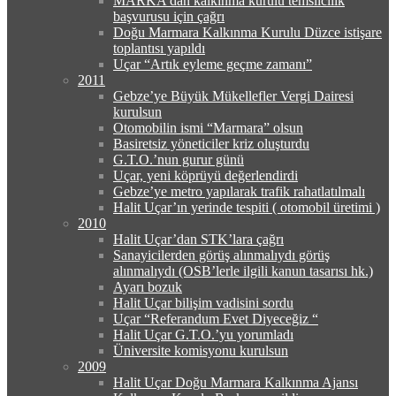
MARKA’dan kalkınma kurulu temsilcilik
başvurusu için çağrı
Doğu Marmara Kalkınma Kurulu Düzce istişare
toplantısı yapıldı
Uçar “Artık eyleme geçme zamanı”
2011
Gebze’ye Büyük Mükellefler Vergi Dairesi
kurulsun
Otomobilin ismi “Marmara” olsun
Basiretsiz yöneticiler kriz oluşturdu
G.T.O.’nun gurur günü
Uçar, yeni köprüyü değerlendirdi
Gebze’ye metro yapılarak trafik rahatlatılmalı
Halit Uçar’ın yerinde tespiti ( otomobil üretimi )
2010
Halit Uçar’dan STK’lara çağrı
Sanayicilerden görüş alınmalıydı görüş
alınmalıydı (OSB’lerle ilgili kanun tasarısı hk.)
Ayarı bozuk
Halit Uçar bilişim vadisini sordu
Uçar “Referandum Evet Diyeceğiz “
Halit Uçar G.T.O.’yu yorumladı
Üniversite komisyonu kurulsun
2009
Halit Uçar Doğu Marmara Kalkınma Ajansı