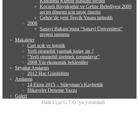
Kalkınma Kurulu Başkanı seçildi
Kocaeli Büyükşehir ve Gebze Belediyesi 2009
seçim dönemi için proje önerisi
Gebze’de yeni Teşvik Yasası tartışıldı
2008
Sanayi Bakanı’mıza “Sanayi Üniversitesi”
projesi sunumu
Makaleler
Cari açık ve lojistik
Yerli otomobil yapmak kolay mı ?
“Yerli otomobil üretmek zorundayız”
2008 Yılı ekonomik beklentiler
Seyahat Anılarım
2012 Hac Günlüğüm
Anılarım
14 Ekim 2015 – Süleyman’ı Kaybettik
Hikayeler Deneme Yazısı
Galeri
Ana Sayfa
Basında
Halit Uçar G.T.O.’yu yorumladı
Halit Uçar G.T.O.’yu
yorumladı