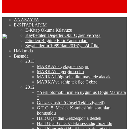
ANASAYFA
E-KİTAPLARIM
E-Kitap Okuma Kılavuzu
Kaybedilen Değerler Oku-Öğren ve Yaşa
Dünden Bugüne Fikir Yansımaları
Seyahatlerim 1989’dan 2016’ya 24 Ülke
Hakkımda
Basında
2013
MARKA’da çekişmeli seçim
MARKA’da gergin seçim
MARKA bölgesel kalkınmayı ele alacak
MARKA’ya sahip tek ilçe Gebze
2012
” Yerli otomobil için en uygun üs Doğu Marmara
“
Gebze şanslı ! (Gürsel Tekin ziyareti)
G.T.O. 5. Meslek Komitesi’nin sorunları
konuşuldu
Halit Uçar’dan Gebzespor’a destek
Halit Uçar G.T.O.’daki sessizliği bozuldu
Kent Konseyleri Halit Uçar’ı ziyaret etti