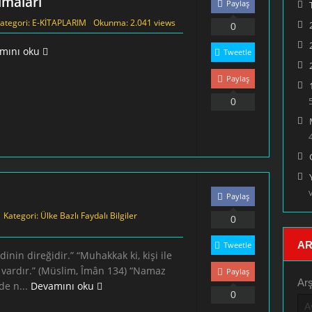
ımaları
Paylaş
ategori:
E-KİTAPLARIM
Okunma: 2.041 views
0
mını oku
Tweetle
Paylaş
0
Paylaş
Kategori:
Ülke Bazlı Faydalı Bilgiler
0
AR
Tweetle
n direğidir.” “Muhakkak ki, kişi ile
i vardır.” (Müslim, Îmân 134) “Namaz
Paylaş
Arş
de n...
Devamını oku
0