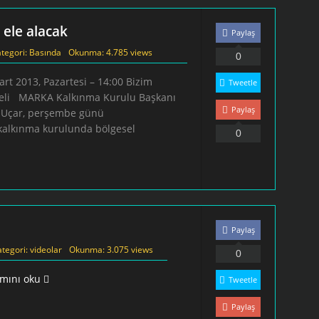
 ele alacak
Paylaş
tegori:
Basında
Okunma: 4.785 views
0
rt 2013, Pazartesi – 14:00 Bizim
Tweetle
eli MARKA Kalkınma Kurulu Başkanı
Paylaş
t Uçar, perşembe günü
n kalkınma kurulunda bölgesel
0
Paylaş
ategori:
videolar
Okunma: 3.075 views
0
mını oku
Tweetle
Paylaş