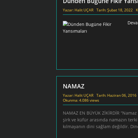
Dünden Bugüne Fikir Yans
Yazar:
Halit UÇAR
Tarih:
Şubat 18, 2022
K
Deva
NAMAZ
Yazar:
Halit UÇAR
Tarih:
Haziran 06, 2016
Okunma: 4.086 views
NAMAZ EN BÜYÜK ZİKİRDİR “Namaz dini
şirk ve küfür arasında namazın terk
kılmayanın dini sağlam değildir. Din