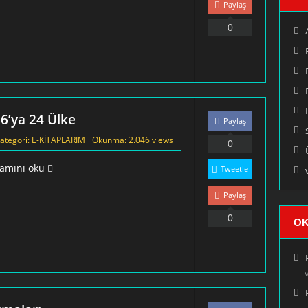
Paylaş
0
6’ya 24 Ülke
Paylaş
ategori:
E-KİTAPLARIM
Okunma: 2.046 views
0
amını oku
Tweetle
Paylaş
0
OK