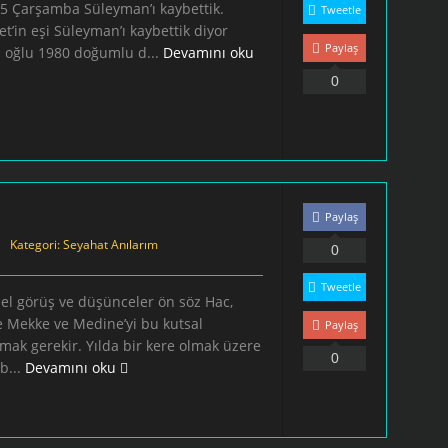
5 Çarşamba Süleyman’ı kaybettik.
Tweetle
’in eşi Süleyman’ı kaybettik diyor
Paylaş
 oğlu 1980 doğumlu d...
Devamını oku
0
Paylaş
Kategori:
Seyahat Anılarım
0
Tweetle
l görüş ve düşünceler ön söz Hac,
 Mekke ve Medine’yi bu kutsal
Paylaş
amak gerekir. Yılda bir kere olmak üzere
0
b...
Devamını oku