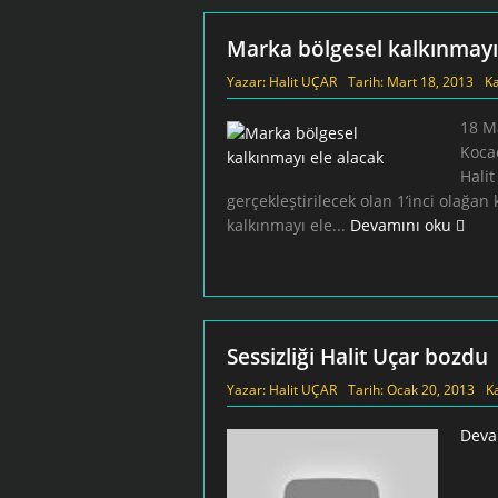
Marka bölgesel kalkınmayı
Yazar:
Halit UÇAR
Tarih:
Mart 18, 2013
Ka
18 Ma
Koca
Hali
gerçekleştirilecek olan 1’inci olağa
kalkınmayı ele...
Devamını oku
Sessizliği Halit Uçar bozdu
Yazar:
Halit UÇAR
Tarih:
Ocak 20, 2013
K
Deva