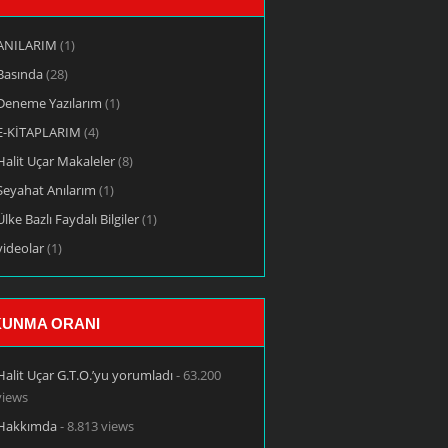
ANILARIM
(1)
Basında
(28)
Deneme Yazılarım
(1)
E-KİTAPLARIM
(4)
Halit Uçar Makaleler
(8)
Seyahat Anılarım
(1)
Ülke Bazlı Faydalı Bilgiler
(1)
videolar
(1)
UNMA ORANI
Halit Uçar G.T.O.’yu yorumladı
- 63.200
views
Hakkımda
- 8.813 views