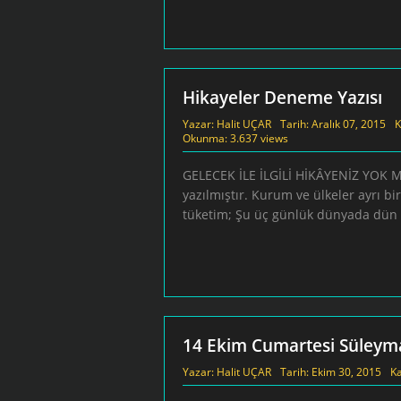
Hikayeler Deneme Yazısı
Yazar:
Halit UÇAR
Tarih:
Aralık 07, 2015
K
Okunma: 3.637 views
GELECEK İLE İLGİLİ HİKÂYENİZ YOK M
yazılmıştır. Kurum ve ülkeler ayrı bi
tüketim; Şu üç günlük dünyada dün y
14 Ekim Cumartesi Süleyma
Yazar:
Halit UÇAR
Tarih:
Ekim 30, 2015
Ka