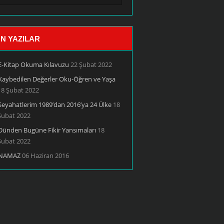
N YAZILAR
E-Kitap Okuma Kılavuzu
22 Şubat 2022
Kaybedilen Değerler Oku-Öğren ve Yaşa
18 Şubat 2022
Seyahatlerim 1989’dan 2016’ya 24 Ülke
18
Şubat 2022
Dünden Bugüne Fikir Yansımaları
18
Şubat 2022
NAMAZ
06 Haziran 2016