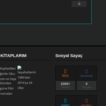
0
-KİTAPLARIM
Sosyal Sayaç
RSS
facebook
1000+
0
Abone
hayran
twitter
google+