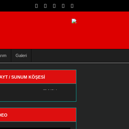
arım
Galeri
AYT / SUNUM KÖŞESI
DEO