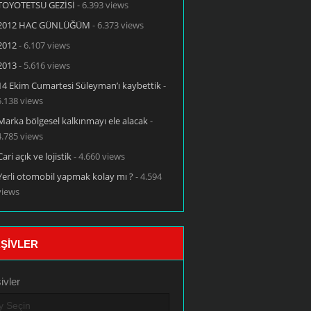
TOYOTETSU GEZİSİ
- 6.393 views
2012 HAC GÜNLÜĞÜM
- 6.373 views
2012
- 6.107 views
2013
- 5.616 views
14 Ekim Cumartesi Süleyman’ı kaybettik
-
5.138 views
Marka bölgesel kalkınmayı ele alacak
-
4.785 views
Cari açık ve lojistik
- 4.660 views
Yerli otomobil yapmak kolay mı ?
- 4.594
views
ŞIVLER
ivler