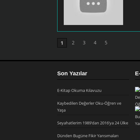
2
3
4
5
1
Son Yazılar
E
E-Kitap Okuma Kılavuzu
Kaybedilen Değerler Oku-Öğren ve
Yaşa
Seyahatlerim 1989’dan 2016’ya 24 Ülke
Dünden Bugüne Fikir Yansımaları