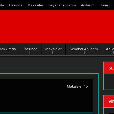
da
Basında
Makaleler
Seyahat Anılarım
Anılarım
Galeri
Hakkımda
Basında
Makaleler
Seyahat Anılarım
Anıl
SL
Makaleler 45
VI