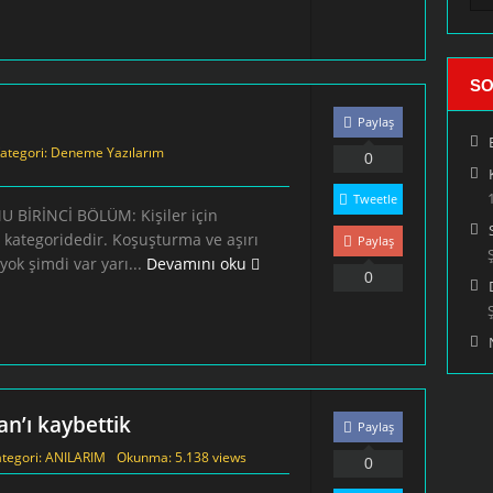
SO
Paylaş
ategori:
Deneme Yazılarım
0
Tweetle
U BİRİNCİ BÖLÜM: Kişiler için
r kategoridedir. Koşuşturma ve aşırı
Paylaş
ok şimdi var yarı...
Devamını oku
0
n’ı kaybettik
Paylaş
tegori:
ANILARIM
Okunma: 5.138 views
0