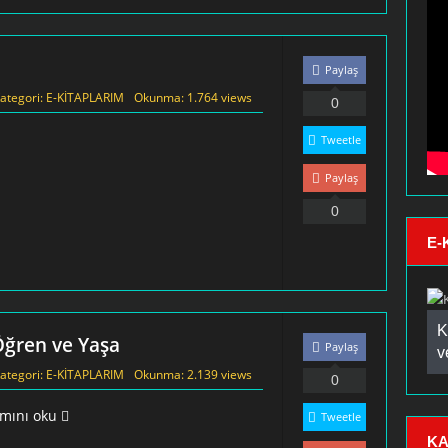
Paylaş
ategori:
E-KİTAPLARIM
Okunma: 1.764 views
0
Tweetle
Paylaş
0
E-
K
Öğren ve Yaşa
Paylaş
v
ategori:
E-KİTAPLARIM
Okunma: 2.139 views
0
mını oku
Tweetle
KA