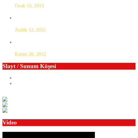
Ocak 15, 2013
Gebze şanslı ! (Gürsel Tekin ziyareti)
Aralık 12, 2012
G.T.O. 5. Meslek Komitesi’nin sorunları konuşuldu
Kasım 26, 2012
Slayt / Sunum Köşesi
Previous
Next
Video