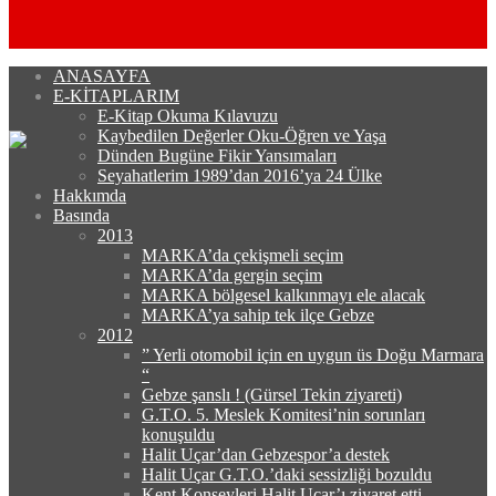
ANASAYFA
E-KİTAPLARIM
E-Kitap Okuma Kılavuzu
Kaybedilen Değerler Oku-Öğren ve Yaşa
Dünden Bugüne Fikir Yansımaları
Seyahatlerim 1989’dan 2016’ya 24 Ülke
Hakkımda
Basında
2013
MARKA’da çekişmeli seçim
MARKA’da gergin seçim
MARKA bölgesel kalkınmayı ele alacak
MARKA’ya sahip tek ilçe Gebze
2012
” Yerli otomobil için en uygun üs Doğu Marmara
“
Gebze şanslı ! (Gürsel Tekin ziyareti)
G.T.O. 5. Meslek Komitesi’nin sorunları
konuşuldu
Halit Uçar’dan Gebzespor’a destek
Halit Uçar G.T.O.’daki sessizliği bozuldu
Kent Konseyleri Halit Uçar’ı ziyaret etti