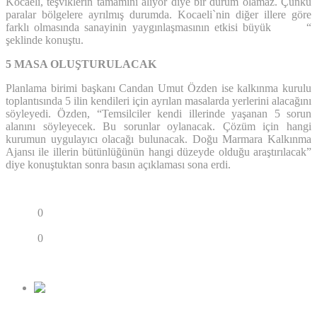
Kocaeli, teşviklerin tamamını alıyor diye bir durum olamaz. Çünkü
paralar bölgelere ayrılmış durumda. Kocaeli`nin diğer illere göre
farklı olmasında sanayinin yaygınlaşmasının etkisi büyük “
şeklinde konuştu.
5 MASA OLUŞTURULACAK
Planlama birimi başkanı Candan Umut Özden ise kalkınma kurulu
toplantısında 5 ilin kendileri için ayrılan masalarda yerlerini alacağını
söyleyedi. Özden, “Temsilciler kendi illerinde yaşanan 5 sorun
alanını söyleyecek. Bu sorunlar oylanacak. Çözüm için hangi
kurumun uygulayıcı olacağı bulunacak. Doğu Marmara Kalkınma
Ajansı ile illerin bütünlüğünün hangi düzeyde olduğu araştırılacak”
diye konuştuktan sonra basın açıklaması sona erdi.
Paylaş
0
Tweetle
Paylaş
0
Paylaş
Paylaş
Önceki