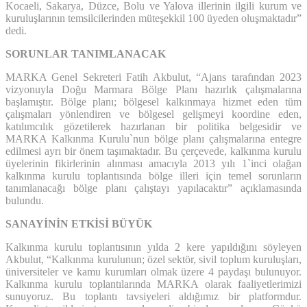
Kocaeli, Sakarya, Düzce, Bolu ve Yalova illerinin ilgili kurum ve
kuruluşlarının temsilcilerinden müteşekkil 100 üyeden oluşmaktadır”
dedi.
SORUNLAR TANIMLANACAK
MARKA Genel Sekreteri Fatih Akbulut, “Ajans tarafından 2023
vizyonuyla Doğu Marmara Bölge Planı hazırlık çalışmalarına
başlamıştır. Bölge planı; bölgesel kalkınmaya hizmet eden tüm
çalışmaları yönlendiren ve bölgesel gelişmeyi koordine eden,
katılımcılık gözetilerek hazırlanan bir politika belgesidir ve
MARKA Kalkınma Kurulu`nun bölge planı çalışmalarına entegre
edilmesi ayrı bir önem taşımaktadır. Bu çerçevede, kalkınma kurulu
üyelerinin fikirlerinin alınması amacıyla 2013 yılı 1`inci olağan
kalkınma kurulu toplantısında bölge illeri için temel sorunların
tanımlanacağı bölge planı çalıştayı yapılacaktır” açıklamasında
bulundu.
SANAYİNİN ETKİSİ BÜYÜK
Kalkınma kurulu toplantısının yılda 2 kere yapıldığını söyleyen
Akbulut, “Kalkınma kurulunun; özel sektör, sivil toplum kuruluşları,
üniversiteler ve kamu kurumları olmak üzere 4 paydaşı bulunuyor.
Kalkınma kurulu toplantılarında MARKA olarak faaliyetlerimizi
sunuyoruz. Bu toplantı tavsiyeleri aldığımız bir platformdur.