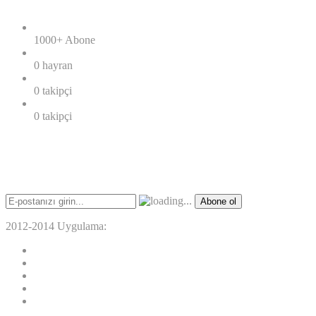
RSS
1000+
Abone
facebook
0
hayran
twitter
0
takipçi
google+
0
takipçi
Haber Bülteni
E-posta bültenimize abone olun.
Abone ol
2012-2014 Uygulama:
WEBNET