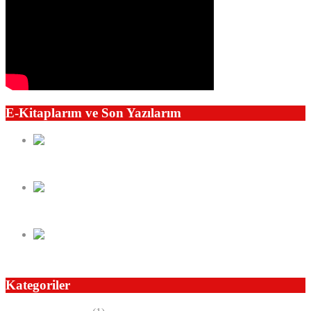
E-Kitaplarım ve Son Yazılarım
Kaybedilen Değerler Oku-Öğren ve Yaşa
Seyahatlerim 1989’dan 2016’ya 24 Ülke
Dünden Bugüne Fikir Yansımaları
Kategoriler