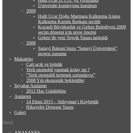
Halit Uçar G.T.O.’yu yorumladı
Üniversite komisyonu kurulsun
2009
Halit Uçar Doğu Marmara Kalkınma Ajansı
Kalkınma Kurulu Başkanı seçildi
Kocaeli Büyükşehir ve Gebze Belediyesi 2009
seçim dönemi için proje önerisi
Gebze’de yeni Teşvik Yasası tartışıldı
2008
Sanayi Bakanı’mıza “Sanayi Üniversitesi”
projesi sunumu
Makaleler
Cari açık ve lojistik
Yerli otomobil yapmak kolay mı ?
“Yerli otomobil üretmek zorundayız”
2008 Yılı ekonomik beklentiler
Seyahat Anılarım
2012 Hac Günlüğüm
Anılarım
14 Ekim 2015 – Süleyman’ı Kaybettik
Hikayeler Deneme Yazısı
Galeri
Menü
ANASAYFA