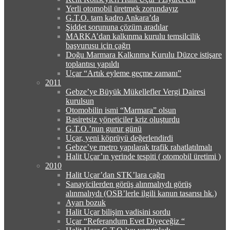
Yerli otomobil üretmek zorundayız
G.T.O. tam kadro Ankara’da
Şiddet sorununa çözüm aradılar
MARKA’dan kalkınma kurulu temsilcilik
başvurusu için çağrı
Doğu Marmara Kalkınma Kurulu Düzce istişare
toplantısı yapıldı
Uçar “Artık eyleme geçme zamanı”
2011
Gebze’ye Büyük Mükellefler Vergi Dairesi
kurulsun
Otomobilin ismi “Marmara” olsun
Basiretsiz yöneticiler kriz oluşturdu
G.T.O.’nun gurur günü
Uçar, yeni köprüyü değerlendirdi
Gebze’ye metro yapılarak trafik rahatlatılmalı
Halit Uçar’ın yerinde tespiti ( otomobil üretimi )
2010
Halit Uçar’dan STK’lara çağrı
Sanayicilerden görüş alınmalıydı görüş
alınmalıydı (OSB’lerle ilgili kanun tasarısı hk.)
Ayarı bozuk
Halit Uçar bilişim vadisini sordu
Uçar “Referandum Evet Diyeceğiz “