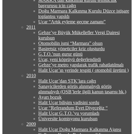
MARKA’dan kalkınma kurulu temsilcilik
başvurusu için çağrı
Doğu Marmara Kalkınma Kurulu Düzce istişare
toplantısı yapıldı
Uçar “Artık eyleme geçme zamanı”
2011
Gebze’ye Büyük Mükellefler Vergi Dairesi
kurulsun
Otomobilin ismi “Marmara” olsun
Basiretsiz yöneticiler kriz oluşturdu
G.T.O.’nun gurur günü
Uçar, yeni köprüyü değerlendirdi
Gebze’ye metro yapılarak trafik rahatlatılmalı
Halit Uçar’ın yerinde tespiti ( otomobil üretimi )
2010
Halit Uçar’dan STK’lara çağrı
Sanayicilerden görüş alınmalıydı görüş
alınmalıydı (OSB’lerle ilgili kanun tasarısı hk.)
Ayarı bozuk
Halit Uçar bilişim vadisini sordu
Uçar “Referandum Evet Diyeceğiz “
Halit Uçar G.T.O.’yu yorumladı
Üniversite komisyonu kurulsun
2009
Halit Uçar Doğu Marmara Kalkınma Ajansı