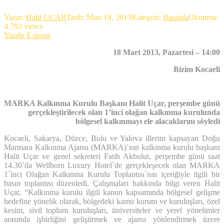
Yazar:
Halit UÇAR
Tarih:
Mart 18, 2013
Kategori:
Basında
Okunma:
4.792 views
Yazdır
E-posta
18 Mart 2013, Pazartesi – 14:00
Bizim Kocaeli
MARKA Kalkınma Kurulu Başkanı Halit Uçar, perşembe günü
gerçekleştirilecek olan 1’inci olağan kalkınma kurulunda
bölgesel kalkınmayı ele alacaklarını söyledi
Kocaeli, Sakarya, Düzce, Bolu ve Yalova illerini kapsayan Doğu
Marmara Kalkınma Ajansı (MARKA)`nın kalkınma kurulu başkanı
Halit Uçar ve genel sekreteri Fatih Akbulut, perşembe günü saat
14.30`da Wellborn Luxury Hotel`de gerçekleşecek olan MARKA
1`inci Olağan Kalkınma Kurulu Toplantısı`nın içeriğiyle ilgili bir
basın toplantısı düzenledi. Çalışmaları hakkında bilgi veren Halit
Uçar, “Kalkınma kurulu ilgili kanun kapsamında bölgesel gelişme
hedefine yönelik olarak, bölgedeki kamu kurum ve kuruluşları, özel
kesim, sivil toplum kuruluşları, üniversiteler ve yerel yönelimler
arasında işbirliğini geliştirmek ve ajansı yönlendirmek üzere