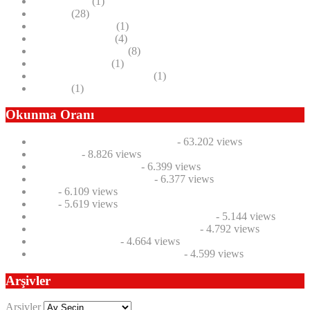
ANILARIM
(1)
Basında
(28)
Deneme Yazılarım
(1)
E-KİTAPLARIM
(4)
Halit Uçar Makaleler
(8)
Seyahat Anılarım
(1)
Ülke Bazlı Faydalı Bilgiler
(1)
videolar
(1)
Okunma Oranı
Halit Uçar G.T.O.’yu yorumladı
- 63.202 views
Hakkımda
- 8.826 views
TOYOTETSU GEZİSİ
- 6.399 views
2012 HAC GÜNLÜĞÜM
- 6.377 views
2012
- 6.109 views
2013
- 5.619 views
14 Ekim Cumartesi Süleyman’ı kaybettik
- 5.144 views
Marka bölgesel kalkınmayı ele alacak
- 4.792 views
Cari açık ve lojistik
- 4.664 views
Yerli otomobil yapmak kolay mı ?
- 4.599 views
Arşivler
Arşivler