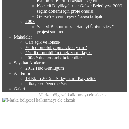
Kalkınma Kurulu Başkanı seçildi
Kocaeli Büyükşehir ve Gebze Belediyesi 2009
seçim dönemi için proje önerisi
Gebze’de yeni Teşvik Yasası tartışıldı
2008
Sanayi Bakanı’mıza “Sanayi Üniversitesi”
projesi sunumu
Makaleler
Cari açık ve lojistik
Yerli otomobil yapmak kolay mı ?
“Yerli otomobil üretmek zorundayız”
2008 Yılı ekonomik beklentiler
Seyahat Anılarım
2012 Hac Günlüğüm
Anılarım
14 Ekim 2015 – Süleyman’ı Kaybettik
Hikayeler Deneme Yazısı
Galeri
Ana Sayfa
Basında
Marka bölgesel kalkınmayı ele alacak
Marka bölgesel kalkınmayı ele
alacak