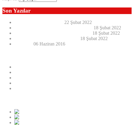
Son Yazılar
E-Kitap Okuma Kılavuzu
22 Şubat 2022
Kaybedilen Değerler Oku-Öğren ve Yaşa
18 Şubat 2022
Seyahatlerim 1989’dan 2016’ya 24 Ülke
18 Şubat 2022
Dünden Bugüne Fikir Yansımaları
18 Şubat 2022
NAMAZ
06 Haziran 2016
Son Yazılar
E-Kitap Okuma Kılavuzu
Kaybedilen Değerler Oku-Öğren ve Yaşa
Seyahatlerim 1989’dan 2016’ya 24 Ülke
Dünden Bugüne Fikir Yansımaları
NAMAZ
E-KİTAPLARIM
Sosyal Sayaç