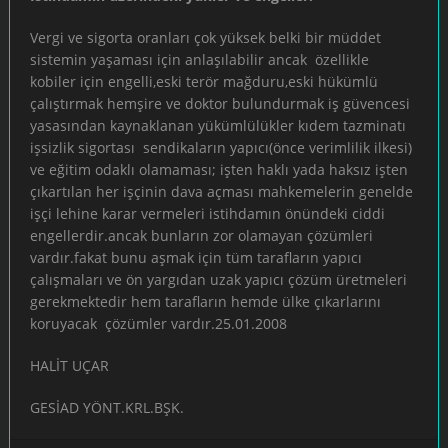
Vergi ve sigorta oranları çok yüksek belki bir müddet
sistemin yaşaması için anlaşılabilir ancak özellikle
kobiler için engelli,eski terör mağduru,eski hükümlü
çalıştırmak hemşire ve doktor bulundurmak iş güvencesi
yasasından kaynaklanan yükümlülükler kıdem tazminatı
işsizlik sigortası sendikaların yapıcı(önce verimlilik ilkesi)
ve eğitim odaklı olamaması; işten haklı yada haksız işten
çıkartılan her işçinin dava açması mahkemelerin genelde
işçi lehine karar vermeleri istihdamın önündeki ciddi
engellerdir.ancak bunların zor olamayan çözümleri
vardır.fakat bunu aşmak için tüm tarafların yapıcı
çalışmaları ve ön yargıdan uzak yapıcı çözüm üretmeleri
gerekmektedir hem tarafların hemde ülke çıkarlarını
koruyacak çözümler vardır.25.01.2008
HALİT UÇAR
GESİAD YÖNT.KRL.BŞK.