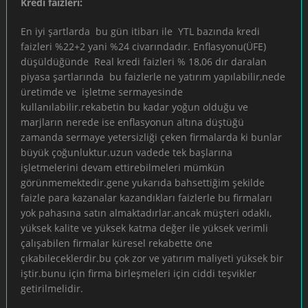
Kredi faizleri:
En iyi şartlarda bu gün itibarı ile YTL bazında kredi
faizleri %22+2 yani %24 civarındadır. Enflasyonu(ÜFE)
düşüldüğünde Real kredi faizleri % 18,06 dır daralan
piyasa şartlarında bu faizlerle ne yatırım yapılabilir,nede
üretimde ve işletme sermayesinde
kullanılabilir.rekabetin bu kadar yoğun olduğu ve
marjların nerede ise enflasyonun altına düştüğü
zamanda sermaye yetersizliği çeken firmalarda ki bunlar
büyük çoğunluktur.uzun vadede tek başlarına
işletmelerini devam ettirebilmeleri mümkün
görünmemektedir.gene yukarıda bahsettiğim şekilde
faizle para kazanalar kazandıkları faizlerle bu firmaları
yok pahasına satın almaktadırlar.ancak müşteri odaklı,
yüksek kalite ve yüksek katma değer ile yüksek verimli
çalışabilen firmalar küresel rekabette öne
çıkabileceklerdir.bu çok zor ve yatırım maliyeti yüksek bir
iştir.bunu için firma birleşmeleri için ciddi teşvikler
getirilmelidir.