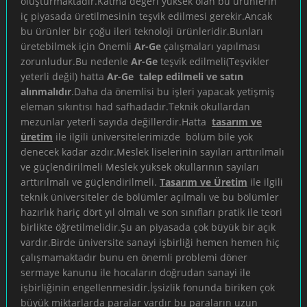
oluşturmaktadır.Katma değeri yüksek olan bu ürünlerin
iç piyasada üretilmesinin teşvik edilmesi gerekir.Ancak
bu ürünler bir çoğu ileri teknoloji ürünleridir.Bunları
üretebilmek için Önemli
Ar-Ge
çalışmaları yapılması
zorunludur.Bu nedenle
Ar-Ge
teşvik edilmeli(Teşvikler
yeterli değil) hatta
Ar-Ge
talep edilmeli ve satın
alınmalıdır
.Daha da önemlisi bu işleri yapacak yetişmiş
eleman sıkıntısı had safhadadır.Teknik okullardan
mezunlar yeterli sayıda değillerdir.Hatta
tasarım ve
üretim
ile ilgili üniversitelerimizde bölüm bile yok
denecek kadar azdır.Meslek liselerinin sayıları arttırılmalı
ve güçlendirilmeli Meslek yüksek okullarının sayıları
arttırılmalı ve güçlendirilmeli.
Tasarım ve Üretim
ile ilgili
teknik üniversiteler de bölümler açılmalı ve bu bölümler
hazırlık hariç dört yıl olmalı ve son sınıfları pratik ile teori
birlikte öğretilmelidir.Şu an piyasada çok büyük bir açık
vardır.Birde üniversite sanayi işbirliği hemen hemen hiç
çalışmamaktadır bunu en önemli problemi döner
sermaye kanunu ile hocaların doğrudan sanayi ile
işbirliğinin engellenmesidir.İşsizlik fonunda biriken çok
büyük miktarlarda paralar vardır bu paraların uzun