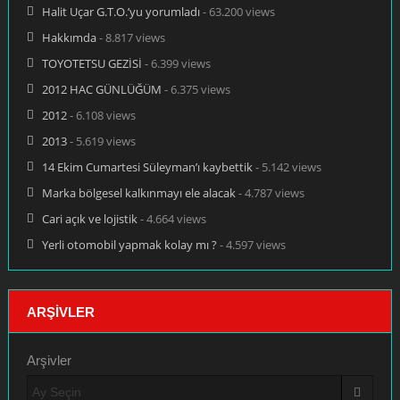
Halit Uçar G.T.O.’yu yorumladı
- 63.200 views
Hakkımda
- 8.817 views
TOYOTETSU GEZİSİ
- 6.399 views
2012 HAC GÜNLÜĞÜM
- 6.375 views
2012
- 6.108 views
2013
- 5.619 views
14 Ekim Cumartesi Süleyman’ı kaybettik
- 5.142 views
Marka bölgesel kalkınmayı ele alacak
- 4.787 views
Cari açık ve lojistik
- 4.664 views
Yerli otomobil yapmak kolay mı ?
- 4.597 views
ARŞIVLER
Arşivler