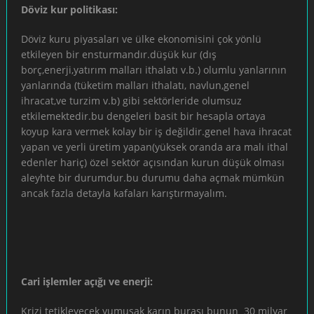
Döviz kur politikası:
Döviz kuru piyasaları ve ülke ekonomisini çok yönlü
etkileyen bir ensturmandır.düşük kur (dış
borç,enerji,yatırım malları ithalatı v.b.) olumlu yanlarının
yanlarında (tüketim malları ithalatı, navlun,genel
ihracat,ve turzim v.b) gibi sektörleride olumsuz
etkilemektedir.bu dengeleri basit bir hesapla ortaya
koyup kara vermek kolay bir iş değildir.genel hava ihracat
yapan ve yerli üretim yapan(yüksek oranda ara malı ithal
edenler hariç) özel sektör açısından kurun düşük olması
aleyhte bir durumdur.bu durumu daha açmak mümkün
ancak fazla detayla kafaları karıştırmayalım.
Cari işlemler açığı ve enerji:
Krizi tetikleyecek yumuşak karın burası bunun 30 milyar