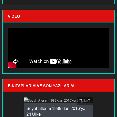
VIDEO
E-KITAPLARIM VE SON YAZILARIM
Oku-Öğren
Seyahatlerim 1989’dan 2016’ya
Dünden Bug
24 Ülke