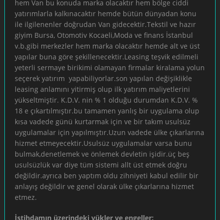
hem Van bu konuda marka olacaktır hem bölge ciddi
yatırımlarla kalkınacaktır hemde bütün dünyadan konu
ile ilgilenenler doğrudan Van gidecektir.Tekstil ve hazır
giyim Bursa, Otomotiv Kocaeli,Moda ve finans İstanbul
v.b.gibi merkezler hem marka olacaktır hemde alt ve üst
yapılar buna göre şekillenecektir.Leasing teşvik edilmeli
yeterli sermaye birikimi olamayan firmalar kiralama yolun
seçerek yatırım yapabiliyorlar.son yapılan değişiklikle
leasing anlamını yitirmiş olup ilk yatırım maliyetlerini
yükseltmiştir. K.D.V. nin % 1 olduğu durumdan K.D.V. %
18 e çıkartılmıştır.bu tamamen yanlış bir uygulama olup
kısa vadede günü kurtarmak için ve bir takım usulsüz
uygulamalar için yapılmıştır.Uzun vadede ülke çıkarlarına
hizmet etmeyecektir.Usulsüz uygulamalar varsa bunu
bulmak,denetlemek ve önlemek devletin işidir.üç beş
usulsüzlük var diye tüm sistemi allt üst etmek doğru
değildir.ayrıca ben yaptım oldu zihniyeti kabul edilir bir
anlayış değildir ve genel olarak ülke çıkarlarına hizmet
etmez.
İstihdamın üzerindeki yükler ve engeller: