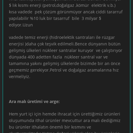
$ lık kısmı enerji (petrol,doğalgaz ,kömür elektrik v.b.)
kısa vadede pek çözüm görünmüyor ancak ciddi tararruf
yapılabilir %10 luk bir tasarruf bile 3 milyar $
ediyor.Uzun
vadede temiz enerji (hidroelektik santraları ile rüzgar
enerjisi )daha çok teşvik edilmeli.Bence dünyanın bütün
gelişmiş ülkeleri nükleer santralar kuruyor ve çalıştırıyor
dünyada 400 adetten fazla nükleer santral var ve
tamamına yakını gelişmiş ülkelerde bizimde bir an önce
geçmemiz gerekiyor.Petrol ve doğalgaz aramalarına hız
vermeliyiz.
Ara malı üretimi ve arge:
Hem yurt içi için hemde ihracat için ürettiğimiz ürünleri
oluşumunda ithal ürünler mevcuttur ara malı dediğimiz
bu ürünler ithalatın önemli bir kısmını ve