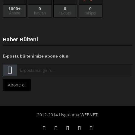
1000+
0
0
0
Abone
hayran
takipçi
takipçi
Haber Bülteni
E-posta bültenimize abone olun.
Abone ol
2012-2014 Uygulama:
WEBNET